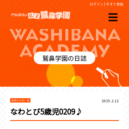
ログイン
|
今すぐ参加
鷲鼻学園の日誌
2025.2.12
先生からの一言
なわとび5歳児0209♪