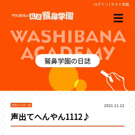
ログイン
|
今すぐ参加
鷲鼻学園の日誌
2021.11.12
先生からの一言
声出てへんやん1112♪