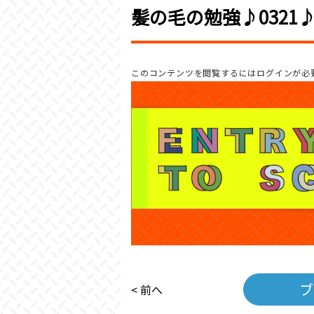
髪の毛の勉強♪0321
このコンテンツを閲覧するにはログインが必
ブ
< 前へ