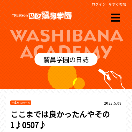
ログイン
|
今すぐ参加
鷲鼻学園の日誌
2023.5.08
先生からの一言
ここまでは良かったんやその
1♪0507♪