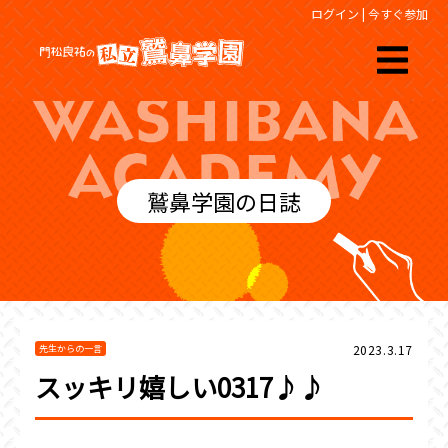
ログイン
|
今すぐ参加
鷲鼻学園の日誌
2023.3.17
先生からの一言
スッキリ嬉しい0317♪♪