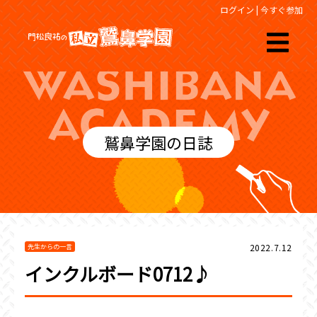
ログイン
|
今すぐ参加
鷲鼻学園の日誌
2022.7.12
先生からの一言
インクルボード0712♪