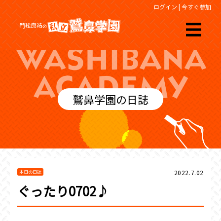
ログイン
|
今すぐ参加
鷲鼻学園の日誌
2022.7.02
本日の日誌
ぐったり0702♪