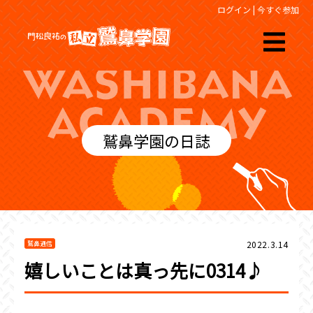
ログイン
|
今すぐ参加
鷲鼻学園の日誌
2022.3.14
鷲鼻通信
嬉しいことは真っ先に0314♪