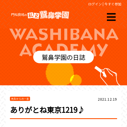
ログイン
|
今すぐ参加
鷲鼻学園の日誌
2021.12.19
先生からの一言
ありがとね東京1219♪