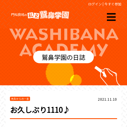
ログイン
|
今すぐ参加
鷲鼻学園の日誌
2021.11.10
先生からの一言
お久しぶり1110♪