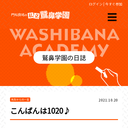
ログイン
|
今すぐ参加
鷲鼻学園の日誌
2021.10.20
先生からの一言
こんばんは1020♪